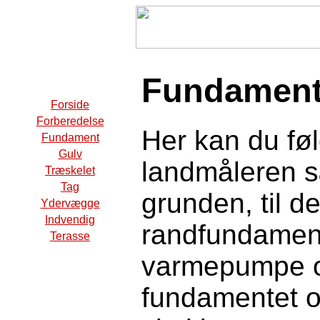
Fundamen
Forside
Forberedelse
Her kan du fø
Fundament
Gulv
landmåleren s
Træskelet
Tag
grunden, til de
Ydervægge
Indvendig
randfundament.
Terasse
varmepumpe og 
fundamentet og