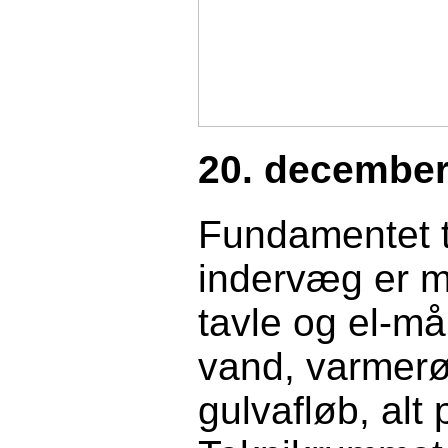
20. december
Fundamentet t
indervæg er mu
tavle og el-mål
vand, varmerø
gulvafløb, alt