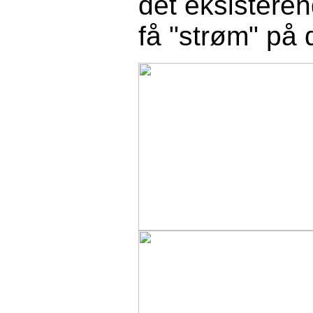
det eksisterend
få "strøm" på 