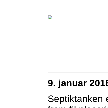
9.
j
anuar 201
Septiktanken e