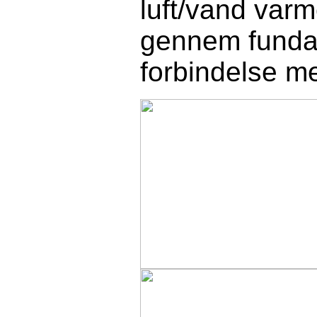
luft/vand var
gennem fundam
forbindelse m