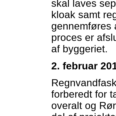
skal laves sep
kloak samt reg
gennemføres 
proces er afsl
af byggeriet.
2. februar 20
Regnvand
fask
forberedt for t
overalt og Rø