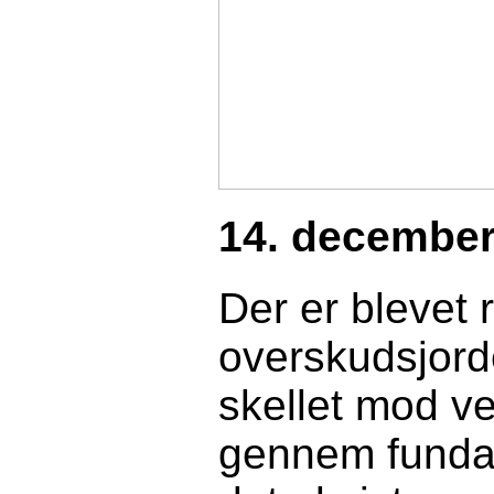
1
4
. december
Der er blevet
overskudsjorde
skellet mod ve
gennem fundam