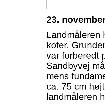
23. november
Land
måleren
h
koter.
Grunden
var forberedt
Sandbyvej må 
mens fundamen
ca. 75 cm højt
landmåleren h