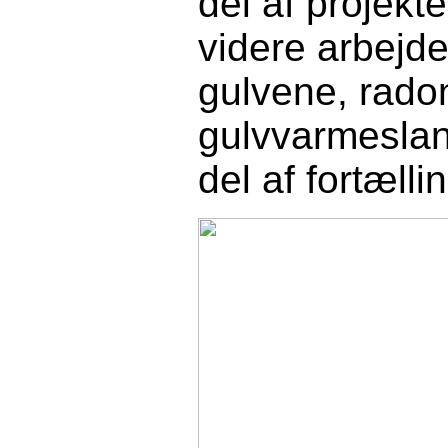
del af projekte
videre arbejde
gulvene, rado
gulvvarmeslan
del af fortæll