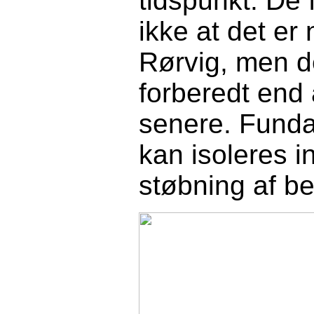
tidspunkt. De 
ikke at det e
Rørvig, men de
forberedt end 
senere. Funda
kan isoleres i
støbning af be