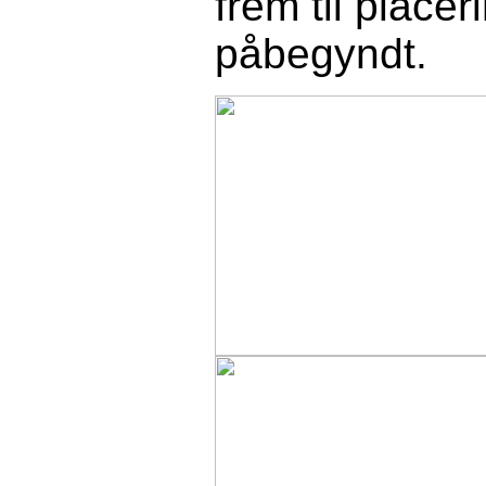
frem til place
påbegyndt.